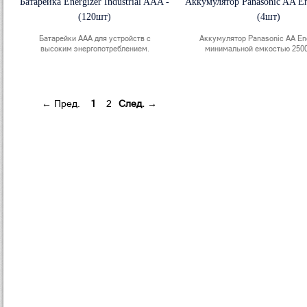
Батарейка Energizer Industrial AAA -
Аккумулятор Panasonic AA En
(120шт)
(4шт)
Батарейки ААА для устройств с
Аккумулятор Panasonic АА En
высоким энергопотреблением.
минимальной емкостью 25
← Пред.
1
2
След. →