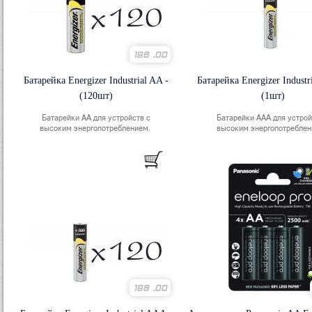
198
.00
Батарейка Energizer Industrial AA -
Батарейка Energizer Industr
(120шт)
(1шт)
Батарейки АА для устройств с
Батарейки ААА для устрой
высоким энергопотреблением.
высоким энергопотребле
198
.00