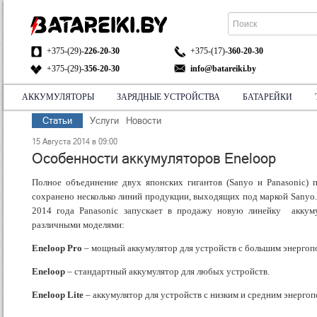
+375-(29)-
226-20-30
+375-(17)-
360-20-30
+375-(29)-
356-20-30
info@batareiki.by
АККУМУЛЯТОРЫ
ЗАРЯДНЫЕ УСТРОЙСТВА
БАТАРЕЙКИ
АДРЕС:
Статьи
Услуги
Новости
НА КАРТЕ
15 Августа 2014 в 09:00
Особенности аккумуляторов Eneloop
Полное объединение двух японских гигантов (Sanyo и Panasonic) 
сохранено несколько линий продукции, выходящих под маркой Sanyo.
2014 года Panasonic запускает в продажу новую линейку аккуму
различными моделями:
Eneloop
Pro
– мощный аккумулятор для устройств с большим энергоп
Eneloop
– стандартный аккумулятор для любых устройств.
Eneloop
Lite
– аккумулятор для устройств с низким и средним энерго