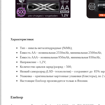
Характеристики:
Тип – никель-металлгидридные (NiMh);
Ёмкость AA – номинальная 2550mAh, минимальная 2500mAh;
Ёмкость AAA – номинальная 950mAh, минимальная 930mAh;
Напряжение – 1,2V;
Количество циклов заряд/разряд – 500;
Низкий саморазряд (LSD - технология) – сохраняют до 85% зар
Упаковка – оригинальные картонные упаковки (блистеры), по 2 ш
Настоящие Eneloop производятся только в Японии.
Eneloop