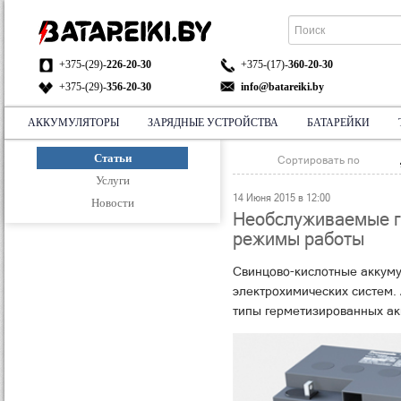
+375-(29)-
226-20-30
+375-(17)-
360-20-30
+375-(29)-
356-20-30
info@batareiki.by
АККУМУЛЯТОРЫ
ЗАРЯДНЫЕ УСТРОЙСТВА
БАТАРЕЙКИ
АДРЕС:
НА КАРТЕ
Статьи
Сортировать по
Услуги
14 Июня 2015 в 12:00
Новости
Необслуживаемые г
режимы работы
Свинцово-кислотные аккуму
электрохимических систем. 
типы герметизированных ак