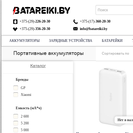
+375-(29)-
226-20-30
+375-(17)-
360-20-30
+375-(29)-
356-20-30
info@batareiki.by
АККУМУЛЯТОРЫ
ЗАРЯДНЫЕ УСТРОЙСТВА
БАТАРЕЙКИ
АДРЕС:
НА КАРТЕ
Портативные аккумуляторы
Сортировать по
Каталог
Бренды
GP
Xiaomi
Емкость (мА*ч)
2 600
Нет в на
5 200
5 000