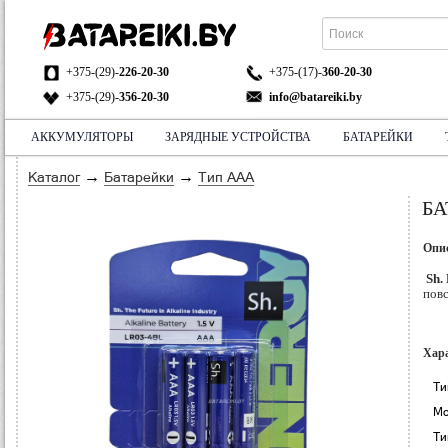
+375-(29)-
226-20-30
+375-(17)-
360-20-30
+375-(29)-
356-20-30
info@batareiki.by
АККУМУЛЯТОРЫ
ЗАРЯДНЫЕ УСТРОЙСТВА
БАТАРЕЙКИ
АДРЕС:
НА КАРТЕ
→
→
Каталог
Батарейки
Тип ААА
БА
Опи
Sh. 
повс
Хар
Ти
Мо
Ти