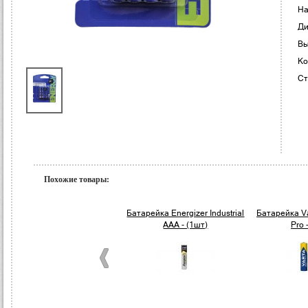
На
Ди
Вы
Ко
Ст
Похожие товары:
Батарейка Energizer Industrial
Батарейка Va
AAA - (1шт)
Pro 