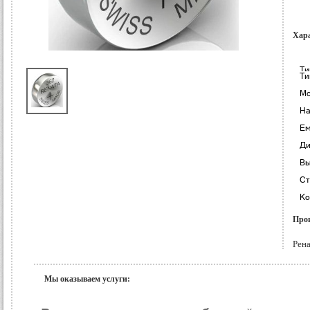
Хар
Ти
Ти
Мо
На
Ем
Ди
Вы
Ст
Ко
Прои
Рена
Мы оказываем услуги: