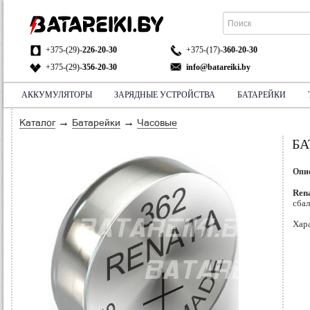
+375-(29)-
226-20-30
+375-(17)-
360-20-30
+375-(29)-
356-20-30
info@batareiki.by
АККУМУЛЯТОРЫ
ЗАРЯДНЫЕ УСТРОЙСТВА
БАТАРЕЙКИ
АДРЕС:
НА КАРТЕ
→
→
Каталог
Батарейки
Часовые
БА
Опи
Rena
сба
Хар