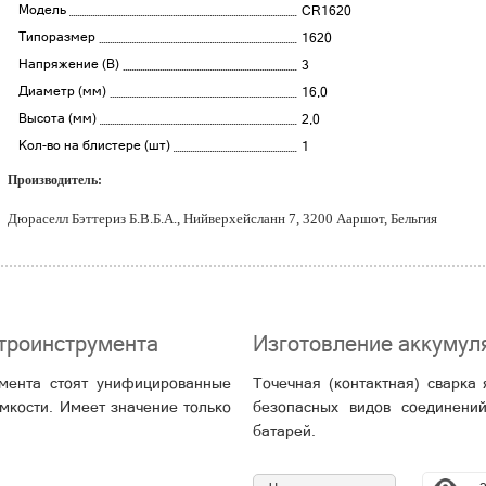
Модель
CR1620
Типоразмер
1620
Напряжение (В)
3
Диаметр (мм)
16,0
Высота (мм)
2,0
Кол-во на блистере (шт)
1
Производитель:
Дюраселл Бэттериз Б.В.Б.А., Нийверхейсланн 7, 3200 Ааршот, Бельгия
троинструмента
Изготовление аккумул
умента стоят унифицированные
Точечная (контактная) сварка
мкости. Имеет значение только
безопасных видов соединений
батарей.