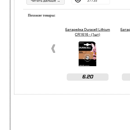
Читать дальше →
37735
Похожие товары:
Батарейка Duracell Lithium
Батар
CR1616 - (1шт)
6.20