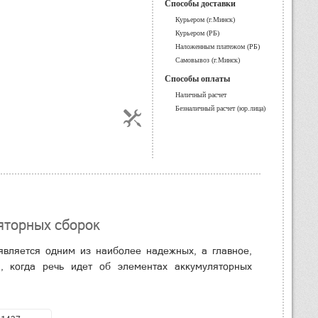
Способы доставки
Курьером (г.Минск)
Курьером (РБ)
Наложенным платежом (РБ)
Самовывоз (г.Минск)
Способы оплаты
Наличный расчет
Безналичный расчет (юр.лица)
яторных сборок
 является одним из наиболее надежных, а главное,
, когда речь идет об элементах аккумуляторных