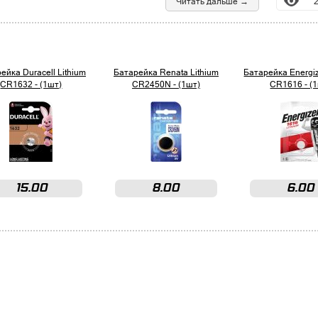
Читать дальше →
ейка Duracell Lithium
Батарейка Renata Lithium
Батарейка Energiz
CR1632 - (1шт)
CR2450N - (1шт)
CR1616 - (
15.00
8.00
6.00