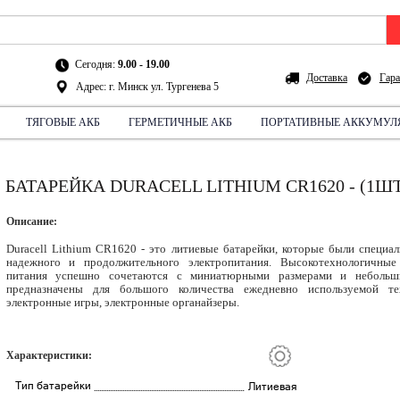
Сегодня:
9.00 - 19.00
Доставка
Гара
Адрес: г. Минск ул. Тургенева 5
ТЯГОВЫЕ АКБ
ГЕРМЕТИЧНЫЕ АКБ
ПОРТАТИВНЫЕ АККУМУЛ
СХЕМА ПРОЕЗДА:
НА АВТО
БАТАРЕЙКА DURACELL LITHIUM CR1620 - (1ШТ
Описание:
Duracell Lithium CR1620 - это литиевые батарейки, которые были специа
надежного и продолжительного электропитания. Высокотехнологичные
питания успешно сочетаются с миниатюрными размерами и небольши
предназначены для большого количества ежедневно используемой тех
электронные игры, электронные органайзеры.
Характеристики:
Тип батарейки
Литиевая