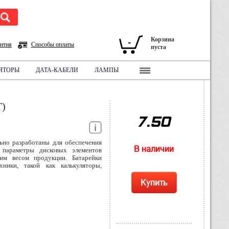
Корзина
-
нтия
Способы оплаты
пуста
ЯТОРЫ
ДАТА-КАБЕЛИ
ЛАМПЫ
СХЕМА ПРОЕЗДА:
ПЕШКОМ
)
7.50
льно разработаны для обеспечения
В наличии
 параметры дисковых элементов
м весом продукции. Батарейки
ники, такой как калькуляторы,
Купить