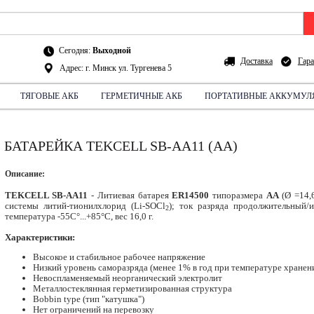
Сегодня:
Выходной
Доставка
Гара
Адрес: г. Минск ул. Тургенева 5
ТЯГОВЫЕ АКБ
ГЕРМЕТИЧНЫЕ АКБ
ПОРТАТИВНЫЕ АККУМУЛ
СХЕМА ПРОЕЗДА:
НА АВТО
БАТАРЕЙКА TEKCELL SB-AA11 (AA)
Описание:
TEKCELL SB-AA11
- Литиевая батарея
ER14500
типоразмера
АA
(Ø =14,6
системы литий-тионилхлорид (Li-SOCl
); ток разряда продолжительный/
2
температура -55C°...+85°C, вес 16,0 г.
Характеристики:
Высокое и стабильное рабочее напряжение
Низкий уровень саморазряда (менее 1% в год при температуре хранени
Невоспламеняемый неорганический электролит
Металлостеклянная герметизированная структура
Bobbin type (тип "катушка")
Нет ограничений на перевозку