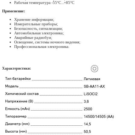
Рабочая температура -55°С...+85°С
Применение:
Хранение информации;
Измерительные приборы;
Безопасность, сигнализации;
Автомобильная электроника;
Аварийные радиобуи;
Освещение, системы ночного видения;
Профессиональная электроника.
Характеристики:
Тип батарейки
Литиевая
Модель
SB-AA11-AX
Химический состав
LiSOCl2
Напряжение (В)
3,6
Емкость (мАч)
2500
Типоразмер
14500/14505 (AA)
Диаметр (мм)
14,5
Высота (мм)
50,5