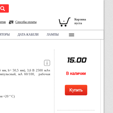
Корзина
-
нтия
Способы оплаты
пуста
ЯТОРЫ
ДАТА-КАБЕЛИ
ЛАМПЫ
СХЕМА ПРОЕЗДА:
ПЕШКОМ
15.00
 мм, h= 50,5 мм), 3,6 В 2500 мАч
В наличии
импульсный, мА 60/100, рабочая
Купить
я +20 ° C)