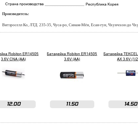
Страна производства
Республика Корея
Производитель:
Витзроселл Ко, ЛТД. 235-35, Чуса-ро, Синам-Мён, Есан-гун, Чхунчхон-до Ч
ейка Robiton ER14505
Батарейка Robiton ER14505
Батарейка TEKCEL
3.6V CNA (AA)
3.6V (AA)
AX 3.6V (1/
12.00
11.50
14.50