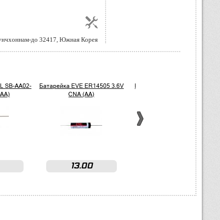
хунчхоннам-до 32417, Южная Корея
L SB-AA02-
Батарейка EVE ER14505 3.6V
Батарейка Robiton ER17335
2AA)
CNA (AA)
3.6V (2/3A)
13.00
13.50