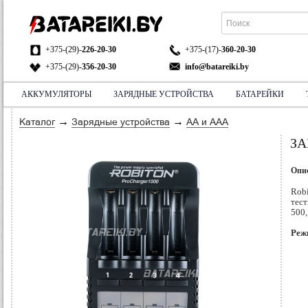
+375-(29)-
226-20-30
+375-(17)-
360-20-30
+375-(29)-
356-20-30
info@batareiki.by
АККУМУЛЯТОРЫ
ЗАРЯДНЫЕ УСТРОЙСТВА
БАТАРЕЙКИ
АДРЕС:
НА КАРТЕ
→
→
Каталог
Зарядные устройства
AA и AAA
ЗА
Опи
Rob
тест
500,
Реж