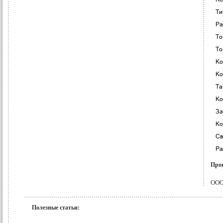
Ти
Ра
То
То
Ко
Ко
Та
Ко
За
Ко
Св
Ра
Прои
ООО 
Полезные статьи: